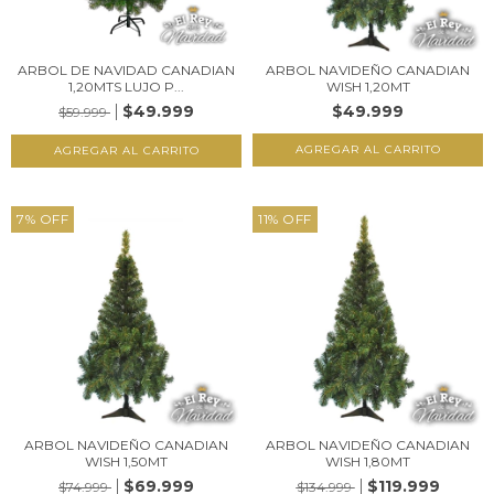
ARBOL DE NAVIDAD CANADIAN
ARBOL NAVIDEÑO CANADIAN
1,20MTS LUJO P...
WISH 1,20MT
$49.999
$49.999
$59.999
7
%
OFF
11
%
OFF
ARBOL NAVIDEÑO CANADIAN
ARBOL NAVIDEÑO CANADIAN
WISH 1,50MT
WISH 1,80MT
$69.999
$119.999
$74.999
$134.999