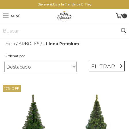
Bienvenidos a la Tienda de El Rey
MENÚ
0
Inicio
/
ARBOLES
/
- Línea Premium
Ordenar por
FILTRAR
17
%
OFF