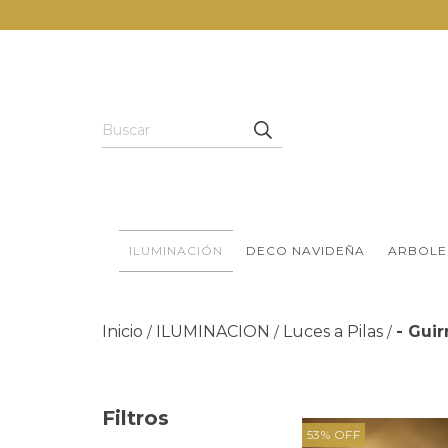
ILUMINACIÓN
DECO NAVIDEÑA
ARBOLE
Inicio
ILUMINACION
Luces a Pilas
- Gui
/
/
/
Filtros
53
%
OFF