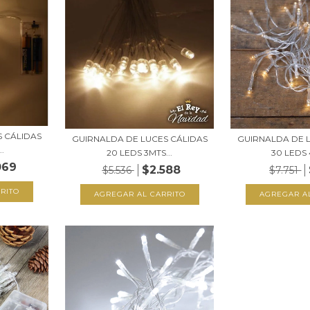
 CÁLIDAS
GUIRNALDA DE LUCES CÁLIDAS
GUIRNALDA DE 
..
20 LEDS 3MTS...
30 LEDS 4
069
$2.588
$5.536
$7.751