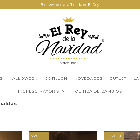
Bienvenidos a la Tienda de El Rey
S
HALLOWEEN
COTILLÓN
NOVEDADES
OUTLET
LA
INGRESO MAYORISTA
POLÍTICA DE CAMBIOS
rnaldas
53
%
OFF
57
%
OFF