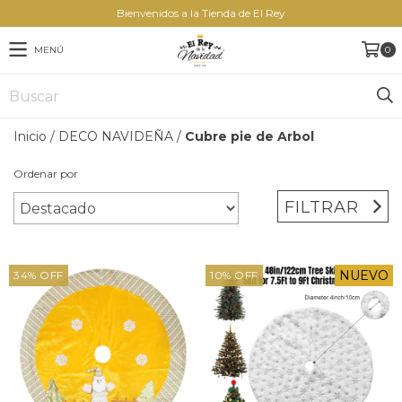
Bienvenidos a la Tienda de El Rey
MENÚ
0
Inicio
/
DECO NAVIDEÑA
/
Cubre pie de Arbol
Ordenar por
FILTRAR
NUEVO
34
%
OFF
10
%
OFF