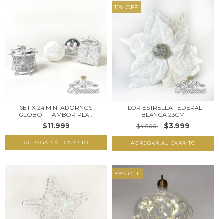
11
%
OFF
SET X 24 MINI ADORNOS
FLOR ESTRELLA FEDERAL
GLOBO + TAMBOR PLA...
BLANCA 23CM
$11.999
$3.999
$4.500
35
%
OFF