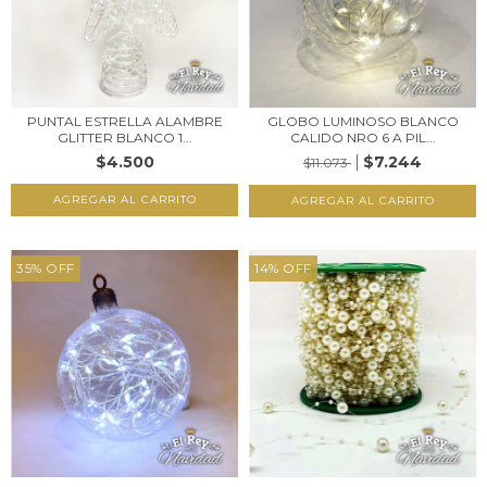
PUNTAL ESTRELLA ALAMBRE
GLOBO LUMINOSO BLANCO
GLITTER BLANCO 1...
CALIDO NRO 6 A PIL...
$4.500
$7.244
$11.073
35
%
OFF
14
%
OFF