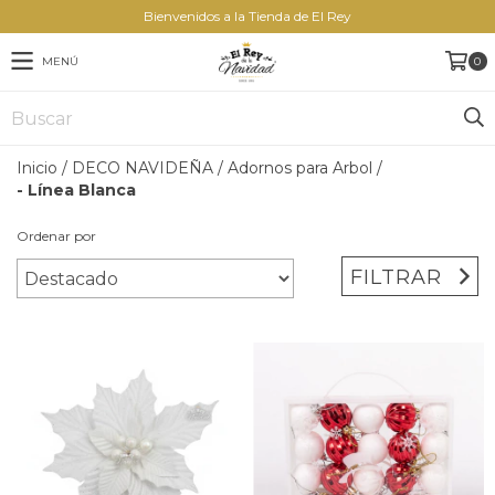
Bienvenidos a la Tienda de El Rey
MENÚ
0
Inicio
/
DECO NAVIDEÑA
/
Adornos para Arbol
/
- Línea Blanca
Ordenar por
FILTRAR