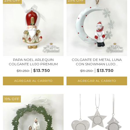
29
%
OFF
29
%
OFF
PAPA NOEL ARLEQUIN
COLGANTE DE METAL LUNA
COLGANTE LUJO PREMIUM
CON SNOWMAN LUJO...
$13.750
$13.750
$19.250
$19.250
19
%
OFF