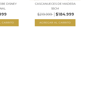
EBE DISNEY
CASCANUECES DE MADERA
INAL
55CM
999
$184.999
$219.999
L CARRITO