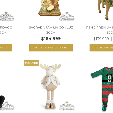
UERDAGO
SAGRADA FAMILIA CON LUZ
RENO PREMIUM 
47CM
30CM
32
$184.999
$139.999
13
%
OFF