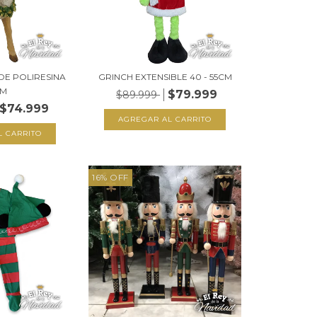
DE POLIRESINA
GRINCH EXTENSIBLE 40 - 55CM
CM
$79.999
$89.999
$74.999
16
%
OFF