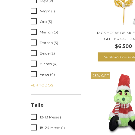
Rojo (9)
Negro (1)
Oro (3)
Marrón (3)
PICK HOJAS DE M
GLITTER GOLD 
Dorado (3)
$6.500
Beige (2)
Blanco (4)
Verde (4)
23
%
OFF
VER TODOS
Talle
12-18 Meses (1)
18-24 Meses (1)