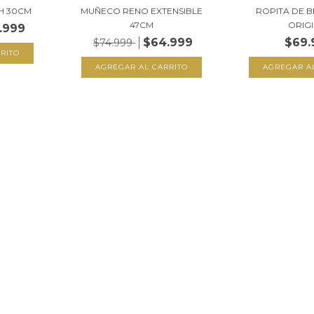
H 30CM
MUÑECO RENO EXTENSIBLE
ROPITA DE B
47CM
ORIG
.999
$64.999
$69.
$74.999
AGREGAR A