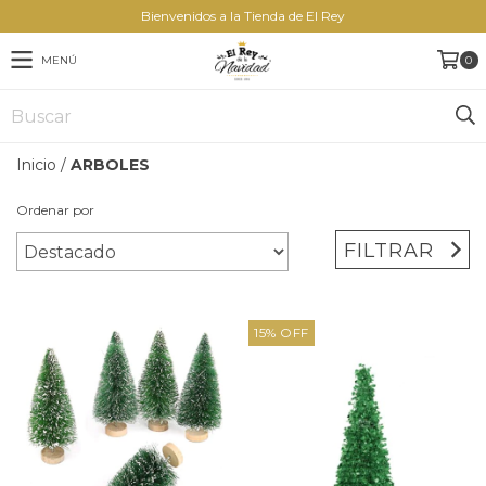
Bienvenidos a la Tienda de El Rey
MENÚ
0
Inicio
/
ARBOLES
Ordenar por
FILTRAR
15
%
OFF