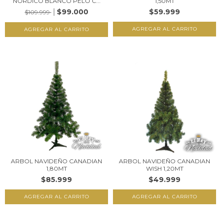
NORDICO BLANCO PELO C...
1,50MT
$99.000
$59.999
$109.999
ARBOL NAVIDEÑO CANADIAN
ARBOL NAVIDEÑO CANADIAN
1,80MT
WISH 1,20MT
$85.999
$49.999