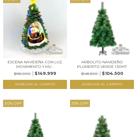
ESCENA NAVIDEÑA CON LUZ,
ARBOLITO NAVIDEÑO
MOVIMIENTO Y MU...
PLUMERITO VERDE 1,50MT
$149.999
$104.500
$165.000
$148.500
30
%
OFF
33
%
OFF