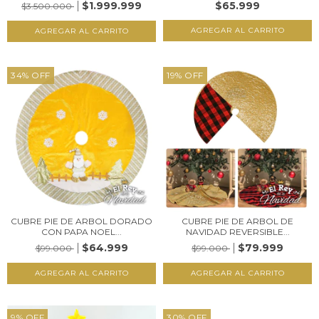
$1.999.999
$65.999
$3.500.000
34
%
OFF
19
%
OFF
CUBRE PIE DE ARBOL DORADO
CUBRE PIE DE ARBOL DE
CON PAPA NOEL...
NAVIDAD REVERSIBLE...
$64.999
$79.999
$99.000
$99.000
9
%
OFF
30
%
OFF