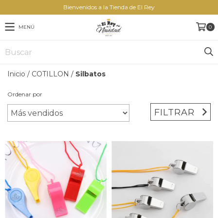
Bienvenidos a la Tienda de El Rey
MENÚ
0
Inicio
/
COTILLON
/
Silbatos
Ordenar por
FILTRAR