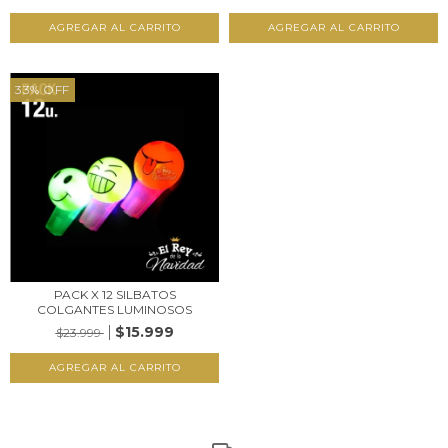
33
%
OFF
PACK X 12 SILBATOS
COLGANTES LUMINOSOS
$15.999
$23.999