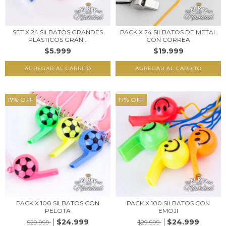
SET X 24 SILBATOS GRANDES
PACK X 24 SILBATOS DE METAL
PLASTICOS GRAN...
CON CORREA
$5.999
$19.999
17
%
OFF
17
%
OFF
PACK X 100 SILBATOS CON
PACK X 100 SILBATOS CON
PELOTA
EMOJI
$24.999
$24.999
$29.999
$29.999