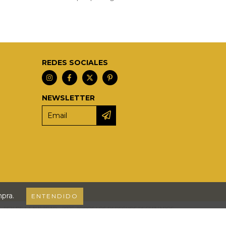
REDES SOCIALES
NEWSLETTER
mpra.
ENTENDIDO
L REY DE LA NAVIDAD - 2026. TODOS LOS DERECHOS RESERVADOS.
ARA RECLAMOS
INGRESÁ ACÁ.
/
BOTÓN DE ARREPENTIMIENTO