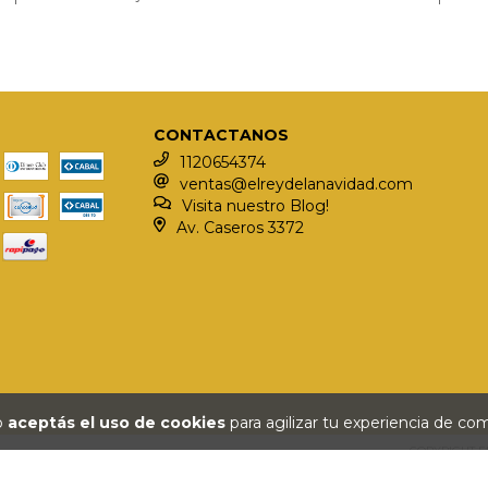
CONTACTANOS
1120654374
ventas@elreydelanavidad.com
Visita nuestro Blog!
Av. Caseros 3372
io
aceptás el uso de cookies
para agilizar tu experiencia de co
COPYRIGHT E
DEFENSA DE LAS Y LOS CONSUMIDORES. P