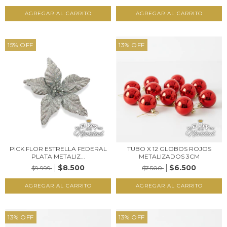
15
%
OFF
13
%
OFF
PICK FLOR ESTRELLA FEDERAL
TUBO X 12 GLOBOS ROJOS
PLATA METALIZ...
METALIZADOS 3CM
$8.500
$6.500
$9.999
$7.500
13
%
OFF
13
%
OFF